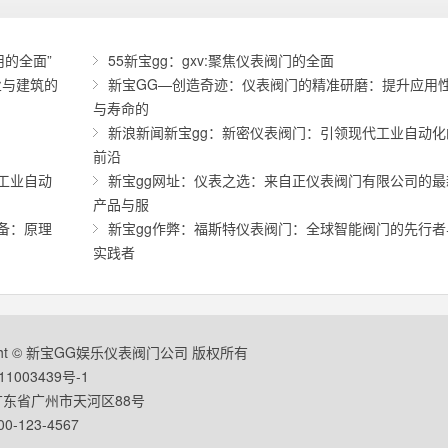
用的全面”
55新宝gg：gxv:聚焦仪表阀门的全面
业与建筑的
新宝GG—创造奇迹：仪表阀门的精准研磨：提升应用
与寿命的
新浪新闻新宝gg：新密仪表阀门：引领现代工业自动化
前沿
工业自动
新宝gg网址：仪表之选：来自正仪表阀门有限公司的最
产品与服
备：原理
新宝gg作弊：福斯特仪表阀门：全球智能阀门的先行者
实践者
ight © 新宝GG娱乐仪表阀门公司 版权所有
1003439号-1
东省广州市天河区88号
-123-4567