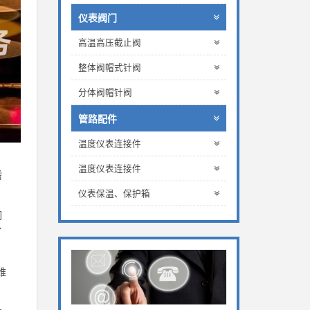
仪表阀门
高温高压截止阀
整体阀帽式针阀
分体阀帽针阀
管路配件
温度仪表连接件
温度仪表连接件
需
仪表保温、保护箱
们
了
维