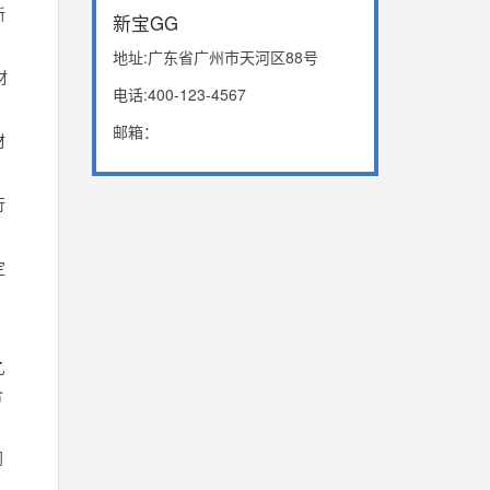
新
新宝GG
地址:广东省广州市天河区88号
材
电话:400-123-4567
邮箱：
材
行
定
乙
合
阀